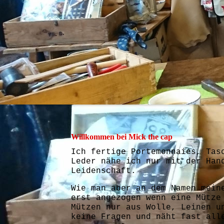
Willkommen bei Mick the cap
Ich fertige Portemonnaies, Tas
Leder nähe ich nur mit der Han
Leidenschaft.
Wie man aber an dem Namen mein
erst angezogen wenn eine Mütze
Mützen nur aus Wolle, Leinen u
keine Fragen und näht fast all