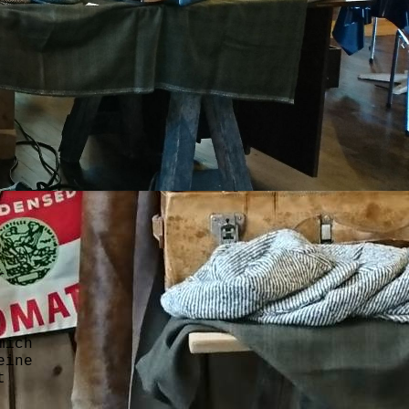
r.
mich
eine
t