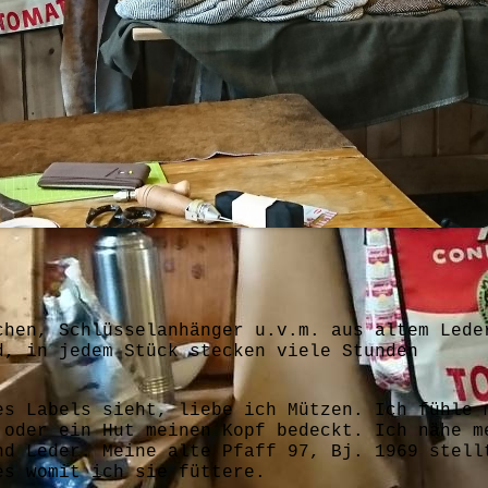
chen, Schlüsselanhänger u.v.m. aus altem Lede
d, in jedem Stück stecken viele Stunden
es Labels sieht, liebe ich Mützen. Ich fühle 
 oder ein Hut meinen Kopf bedeckt. Ich nähe m
nd Leder. Meine alte Pfaff 97, Bj. 1969 stell
es womit ich sie füttere.