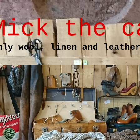
Mick the c
nly wool, linen and leathe