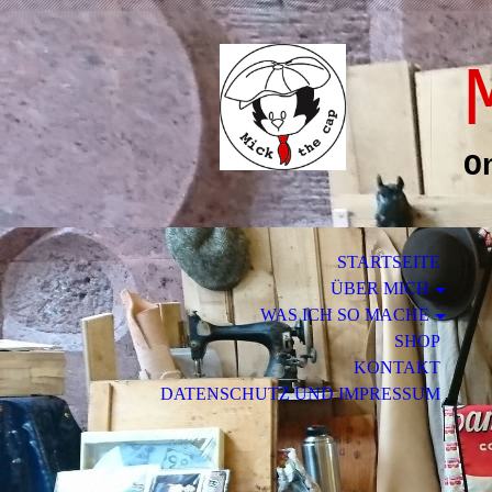
O
STARTSEITE
ÜBER MICH
WAS ICH SO MACHE
SHOP
KONTAKT
DATENSCHUTZ UND IMPRESSUM